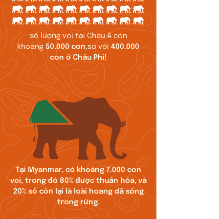
số lượng voi tại Châu Á còn
khoảng
50.000 con
,so với
400.000
con ở Châu Phi!
Tại Myanmar, có khoảng 7.000 con
voi, trong đó 80% được thuần hóa, và
20% số còn lại là loài hoang dã sống
trong rừng.