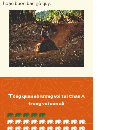
hoặc buôn bán gỗ quý.
T
​ổng quan số lượng voi tại Châu Á
trong vài con số