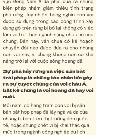
vực Đông Nam Á đã phải đưa ra những
biện pháp nhằm giảm thiểu tình trạng
phá rừng. Tuy nhiên, hàng nghìn con voi
được sử dụng trong các công trình xây
dựng gỗ trên rừng bị bỏ lại không có việc
làm và trở thành gánh nặng cho chủ của
chúng. Đến nay, vẫn chưa có kế hoạch
chuyển đổi nào được đưa ra cho những
con voi này, vì chúng không còn có khả
năng trở lại với cuộc sống hoang dã.
Sự phá hủy rừng và việc săn bắt
trái phép là những tác nhân lớn gây
ra sự tuyệt chủng của voi châu Á,
bất kể chúng là voi hoang dã hay voi
nuôi.
Mỗi năm, có hàng trăm con voi bị săn
bắn bất hợp pháp để lấy ngà và da của
chúng bị bán trên thị trường đen quốc
tế, hoặc chúng chết vì bị khai thác quá
mức trong ngành công nghiệp du lịch