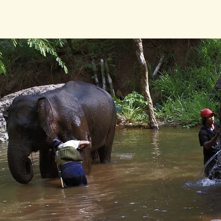
โฮมเพจ