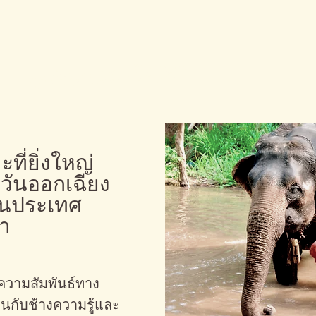
บริบทและปัญหา
#
ี่ยิ่งใหญ่
วันออกเฉียง
งในประเทศ
่า
ความสัมพันธ์ทาง
นกับช้างความรู้และ