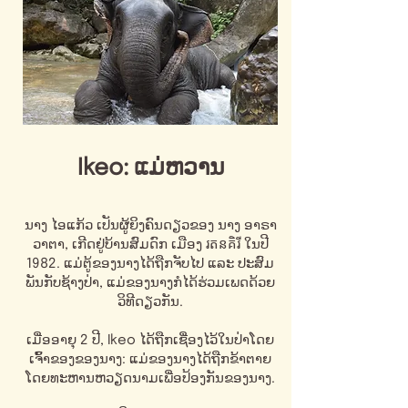
Ikeo: ແມ່ຫວານ
ນາງ ໄອແກ້ວ ເປັນຜູ້ຍິງຄົນດຽວຂອງ ນາງ ອາຣາ
ວາຕາ, ເກີດຢູ່ບ້ານສົມດົກ ເມືອງ រតនគិរី ໃນປີ
1982. ແມ່ຕູ້ຂອງນາງໄດ້ຖືກຈັບໄປ ແລະ ປະສົມ
ພັນກັບຊ້າງປ່າ, ແມ່ຂອງນາງກໍໄດ້ຮ່ວມເພດດ້ວຍ
ວິທີດຽວກັນ.
ເມື່ອອາຍຸ 2 ປີ, Ikeo ໄດ້ຖືກເຊື່ອງໄວ້ໃນປ່າໂດຍ
ເຈົ້າຂອງຂອງນາງ: ແມ່ຂອງນາງໄດ້ຖືກຂ້າຕາຍ
ໂດຍທະຫານຫວຽດນາມເພື່ອປ້ອງກັນຂອງນາງ.