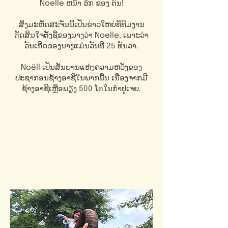
Noelle ຫນ້າ ຮັກ ຂອງ ຕົນ!
ສິ່ງມະຫັດສະຈັນນີ້ເປັນຂ່າວໃຫຍ່ທີ່ທີມງານ
ຕັດສິນໃຈຕັ້ງຊື່ຂອງນາງວ່າ Noelle, ເພາະວ່າ
ວັນເກີດຂອງນາງແມ່ນວັນທີ 25 ທັນວາ.
Noëll ​ເປັນ​ສັນຍານ​ແຫ່ງ​ຄວາມ​ຫວັງ​ຂອງ​
ປະຊາກອນ​ຊ້າງ​ອາຊີ​ໃນ​ພາກ​ພື້ນ ​ເນື່ອງ​ຈາກ​ມີ​
ຊ້າງ​ອາຊີ​ເຫຼືອ​ພຽງ 500 ​ໂຕ​ໃນ​ກຳປູ​ເຈຍ.