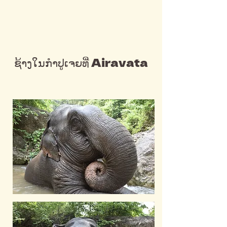
ຊ້າງໃນກໍາປູເຈຍທີ່ Airavata