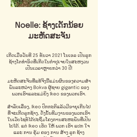
Noelle: ຊ້າງເດັກນ້ອຍ
ມະຫັດສະຈັນ
ເກີດເມື່ອວັນທີ 25 ທັນວາ 2021 ໂນເອລ ເປັນລູກ
ຊ້າງໂຕທຳອິດທີ່ເກີດໃນກຳປູເຈຍໃນສະຫງວນ
ເປັນເວລາຫຼາຍກວ່າ 30 ປີ!
ມະຫັດສະຈັນທີ່ແທ້ຈິງນີ້ແມ່ນຜົນຂອງຄວາມສໍາ
ພັນລະຫວ່າງ Bokva ຜູ້ຊາຍ gigantic ຂອງ
ພວກເຮົາແລະແມ່ຍິງ Ikeo ຂອງພວກເຮົາ.
ສໍາລັບເລື່ອງ, Ikeo ປົກກະຕິແລ້ວມີອາຍຸເກີນໄປ
ທີ່ຈະເກີດລູກຊ້າງ, ດັ່ງນັ້ນທີມງານຂອງພວກເຮົາ
ໃນເວັບໄຊທ໌ໄດ້ປະຖິ້ມໂຄງການສະຫະພັນທີ່ເປັນ
ໄປໄດ້. ແຕ່ Ikeo ເຮັດ ໃຫ້ ພວກ ເຮົາ ແປກ ໃຈ
ແລະ ການ ຄຸ້ມ ຄອງ ການ ສ້າງ ລູກ ຊ້າງ