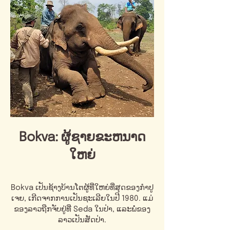
Bokva: ຜູ້ຊາຍຂະຫນາດ
ໃຫຍ່
Bokva ເປັນຊ້າງບ້ານໂຕຜູ້ທີ່ໃຫຍ່ທີ່ສຸດຂອງກໍາປູ
ເຈຍ, ເກີດຈາກການເປັນຊະເລີຍໃນປີ 1980. ແມ່
ຂອງລາວຖືກຈັບຢູ່ທີ່ Seda ໃນປ່າ, ແລະພໍ່ຂອງ
ລາວເປັນສັດປ່າ.