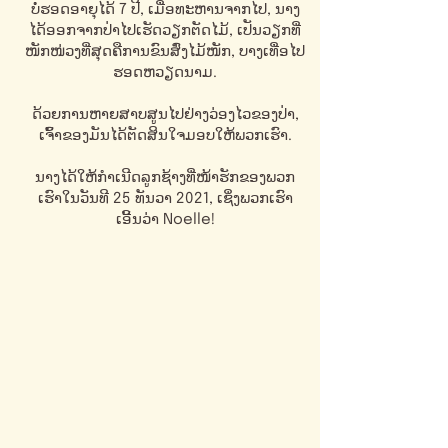
ບໍ່ຮອດອາຍຸໄດ້ 7 ປີ, ເມື່ອທະຫານຈາກໄປ, ນາງ
ໄດ້ອອກຈາກປ່າໄປເຮັດວຽກຕັດໄມ້, ເປັນວຽກທີ່
ໜັກໜ່ວງທີ່ສຸດຄືການຂົນສົ່ງໄມ້ໜັກ, ບາງເທື່ອໄປ
ຮອດຫວຽດນາມ.
ດ້ວຍ​ການ​ຫາຍ​ສາບ​ສູນ​ໄປ​ຢ່າງ​ວ່ອງ​ໄວ​ຂອງ​ປ່າ,
ເຈົ້າ​ຂອງ​ມັນ​ໄດ້​ຕັດ​ສິນ​ໃຈ​ມອບ​ໃຫ້​ພວກ​ເຮົາ.
ນາງໄດ້ໃຫ້ກຳເນີດລູກຊ້າງທີ່ໜ້າຮັກຂອງພວກ
ເຮົາໃນວັນທີ 25 ທັນວາ 2021, ເຊິ່ງພວກເຮົາ
ເອີ້ນວ່າ Noelle!