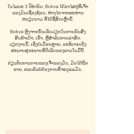
ໃນ​ໄລຍະ 3 ປີ​ທຳ​ອິດ, Bokva ໄດ້​ອາ​ໄສ​ຢູ່​ທີ່​ເຈົ້າ​
ຂອງ​ມັນ​ເຊື່ອງ​ຊ້ອນ, ຫ່າງ​ໄກ​ຈາກ​ທະຫານ​
ຫວຽດນາມ ທີ່​ໄດ້​ຊື້​ສັດ​ເຫຼົ່າ​ນີ້.
Bokva ຫຼັງຈາກນັ້ນເຮັດວຽກໃນການຂົນສົ່ງ
ສິນຄ້າເບົາ, ເຂົ້າ, ຫຼືສໍາລັບການລ່າສັດ.
ວຽກງານນີ້, ເຊິ່ງບໍ່ເມື່ອຍຫຼາຍ, ອະທິບາຍເຖິງ
ສະພາບສຸຂະພາບທີ່ດີເລີດຂອງລາວໃນມື້ນີ້.
ກ່ຽວກັບການຕາຍຂອງເຈົ້າຂອງມັນ, ມັນໄດ້ຖືກ
ຂາຍ, ຄອບຄົວບໍ່ຕ້ອງການທີ່ຈະດູແລມັນ.