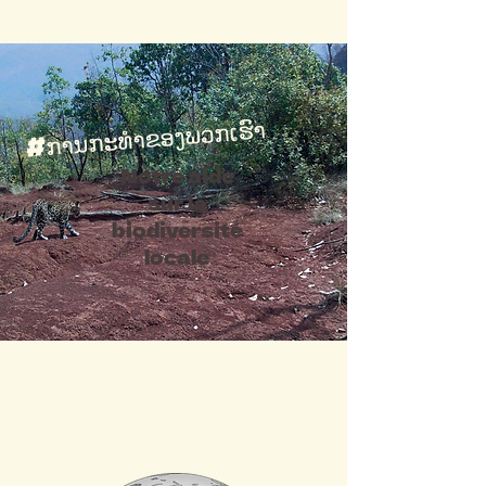
#ການກະທຳຂອງພວກເຮົາ
Notre aide
sur la
biodiversité
locale
#le projet caméras