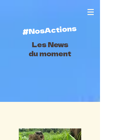
#NosActions
Les News
du moment
#Notre levée de fonds Ulule