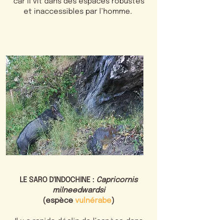
car il vit dans des espaces robustes
et inaccessibles par l’homme.
LE SARO D'INDOCHINE :
Capricornis
milneedwardsi
(espèce
vulnérabe
)