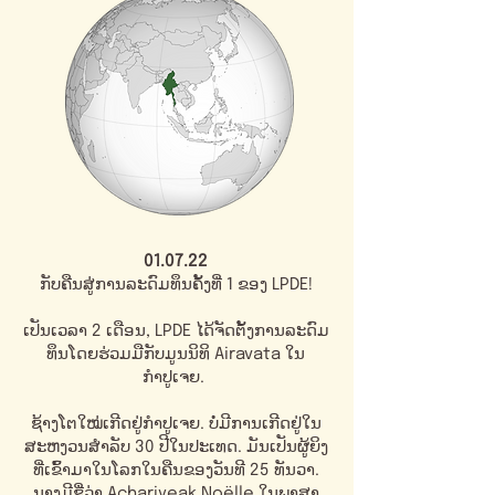
01.07.22
ກັບຄືນສູ່ການລະດົມທຶນຄັ້ງທີ່ 1 ຂອງ LPDE!
ເປັນເວລາ 2 ເດືອນ, LPDE ໄດ້ຈັດຕັ້ງການລະດົມ
ທຶນໂດຍຮ່ວມມືກັບມູນນິທິ Airavata ໃນ
ກຳປູເຈຍ.
ຊ້າງ​ໂຕ​ໃໝ່​ເກີດ​ຢູ່​ກຳປູ​ເຈຍ. ບໍ່ມີການເກີດຢູ່ໃນ
ສະຫງວນສໍາລັບ 30 ປີໃນປະເທດ. ມັນເປັນຜູ້ຍິງ
ທີ່ເຂົ້າມາໃນໂລກໃນຄືນຂອງວັນທີ 25 ທັນວາ.
ນາງມີຊື່ວ່າ Achariyeak Noëlle ໃນພາສາ