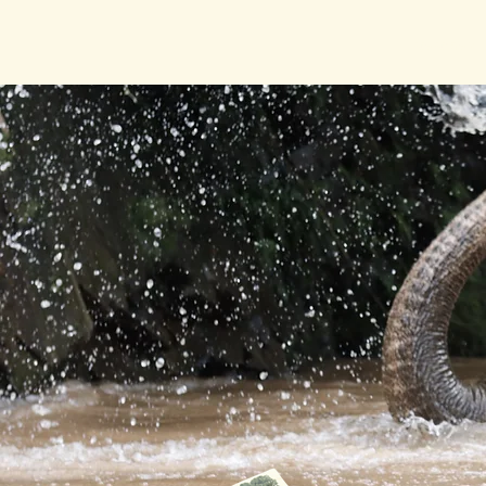
សូមស្វាគមន៍