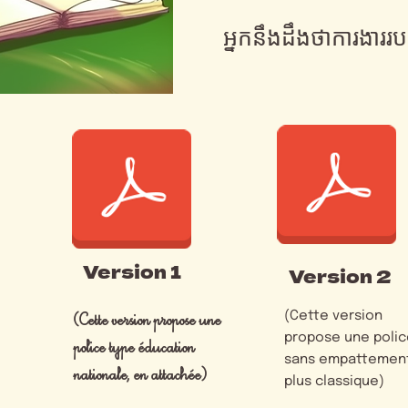
អ្នកនឹងដឹងថាការងាររបស
Version 1
Version 2
(Cette version propose une
(Cette version
propose une polic
police type éducation
sans empattemen
nationale, en attachée)
plus classique)