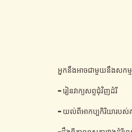
អ្នកនឹងអាចជាមួយនឹងសកម្ម
- រៀនវាក្យសព្ទជុំវិញដំរី
- យល់ពីអាកប្បកិរិយារបស់
-ដឹងពីភាពខុសគ្នារវាងដំរីអាស៊