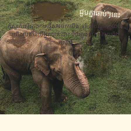
ជួបគ្នាឆាប់ៗនេះ
កុំស្ទាក់ស្ទើរក្នុងការផ្ញើសារមកយើងនៅលើបណ្តាញរបស់
យើងប្រសិនបើអ្នកបានជោគជ័យក្នុងសកម្មភាពទាំង
អស់ :)