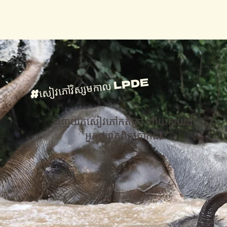
បេ​សកម្ម​របស់​យើង
LPDE នៅក្នុងសកម្មភាព
សត្វដំរី
ធ្វើអំណោយ
#សៀវភៅវិស្សមកាល LPDE
ទាញយកសៀវភៅកត់ត្រា ហើយក្លាយជា
អ្នកល្បាតពិតប្រាកដ!