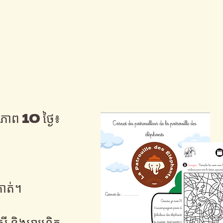
Cliquez-ici
ភាព 10 ថ្ងៃ៖
គាត់។
ី និងអាហ្វ្រិក