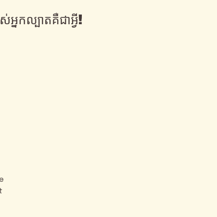
់អ្នកល្បាតគឺជាអ្វី!
e
t