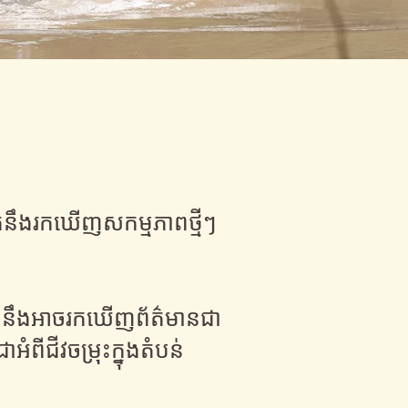
នកនឹងរកឃើញសកម្មភាពថ្មីៗ
្នកនឹងអាចរកឃើញព័ត៌មានជា
ជាអំពីជីវចម្រុះក្នុងតំបន់