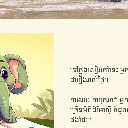
#សៀវភៅវិស្សមកាល
នៅក្នុងសៀវភៅនេះ អ្
ជារៀងរាល់ថ្ងៃ។
តាមរយៈការរុករកវា អ
ច្រើនអំពីដំរីអាស៊ី ក៏ដូច
ផងដែរ។