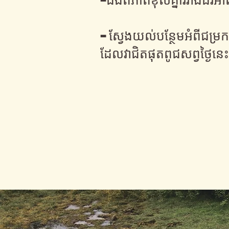
- ស្វែងយល់បន្ថែមអំពីជម្រ
ដែលវាជិតផុតពូជសព្វថ្ងៃនេ