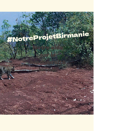
#NotreProjetBirmanie
Notre aide
sur la
biodiversité
locale
#le projet caméras