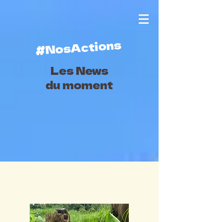
#NosActions
Les News
du moment
#Notre levée de fonds Ulule